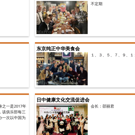
不定期
东京纯正中华美食会
１、３、５、７、９、１
日中健康文化交流促进会
之一是2017年
会长：邵丽君
，该俱乐部每三
办一次以中国为