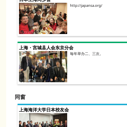
http://japansa.org/
上海・宫城县人会东京分会
毎年举办二、三次。
同窗
上海海洋大学日本校友会