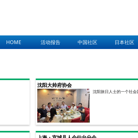
HOME
活动报告
中国社区
日本社区
沈阳大帅府协会
沈阳旅日人士的一个社会
上海・宫城县人会仙台分会