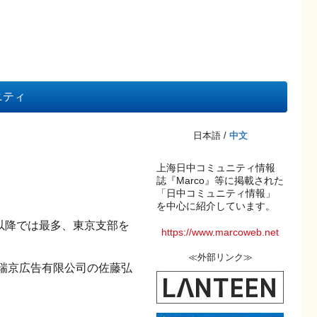
ニティ
日本語 /
中文
上海日中コミュニティ情報
誌『Marco』等に掲載された
「日中コミュニティ情報」
を中心に紹介しています。
ナ禍以降では最多、東京支部を
https://www.marcoweb.net
≪外部リンク≫
海瑞京広告有限公司の佐藤弘