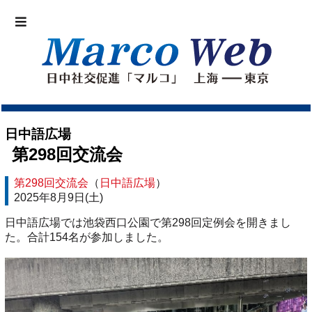
日中語広場
第298回交流会
第298回交流会
（
日中語広場
）
2025年8月9日(土)
日中語広場では池袋西口公園で第298回定例会を開きまし
た。合計154名が参加しました。