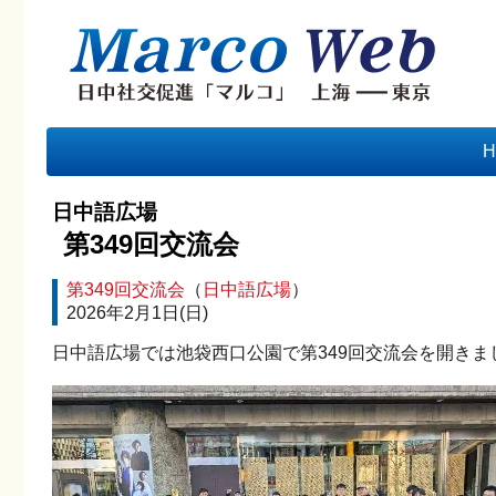
H
日中語広場
第349回交流会
第349回交流会
（
日中語広場
）
2026年2月1日(日)
日中語広場では池袋西口公園で第349回交流会を開きま