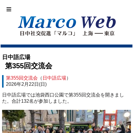
日中語広場
第355回交流会
第355回交流会
（
日中語広場
）
2026年2月22日(日)
日中語広場では池袋西口公園で第355回交流会を開きまし
た。合計132名が参加しました。