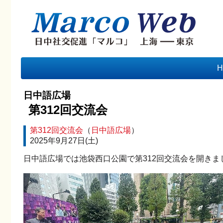
H
日中語広場
第312回交流会
第312回交流会
（
日中語広場
）
2025年9月27日(土)
日中語広場では池袋西口公園で第312回交流会を開きま