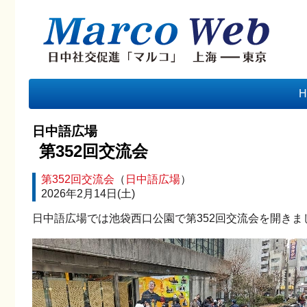
H
日中語広場
第352回交流会
第352回交流会
（
日中語広場
）
2026年2月14日(土)
日中語広場では池袋西口公園で第352回交流会を開きま