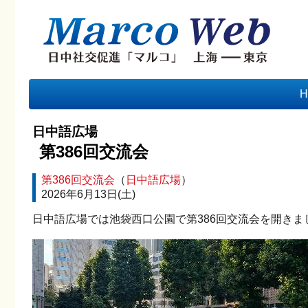
H
日中語広場
第386回交流会
第386回交流会
（
日中語広場
）
2026年6月13日(土)
日中語広場では池袋西口公園で第386回交流会を開きま